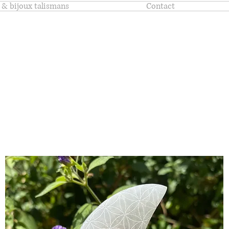
 & bijoux talismans
Contact