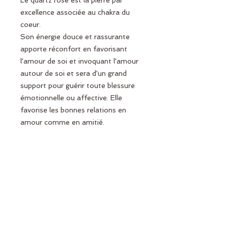
Le quartz rose est la pierre par
excellence associée au chakra du
coeur.
Son énergie douce et rassurante
apporte réconfort en favorisant
l'amour de soi et invoquant l'amour
autour de soi et sera d'un grand
support pour guérir toute blessure
émotionnelle ou affective. Elle
favorise les bonnes relations en
amour comme en amitié.
D'énergie très apaisante, elle agit
comme anti-stress et calme les
angoisses.
Placée dans la chambre, elle
favorisera un sommeil serein et
réparateur (conseillé pour les
enfants ou audltes qui ont du mal à