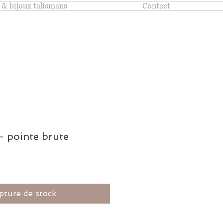
 & bijoux talismans
Contact
- pointe brute
pture de stock