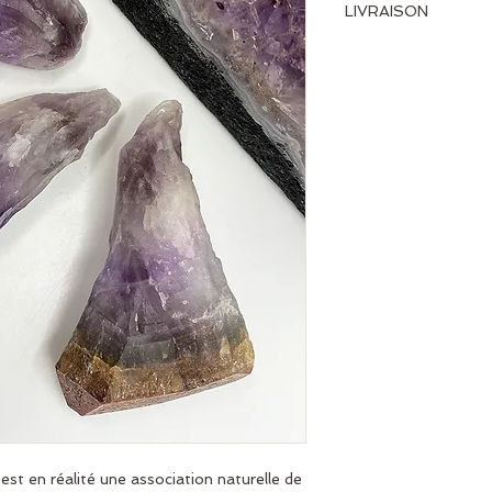
LIVRAISON
Tarif de livraison
​Les frais de livrais
poids de l'article.
Mode de livraison
Les envois se font p
Colissimo remis con
suivi. Le numéro de s
communiqué au mome
de votre commande
st en réalité une association naturelle de