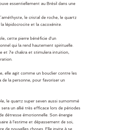
rouve essentiellement au Brésil dans une
améthyste, le cristal de roche, le quartz
 la lépidocrocite et la cacoxénite.
e, cette pierre bénéficie d'un
nel qui la rend hautement spirituelle.
 6e et 7e chakra et stimulera intuition,
ration.
e, elle agit comme un bouclier contre les
ra de la personne, pour favoriser un
le, le quartz super seven aussi surnommé
 sera un allié très efficace lors de périodes
 de détresse émotionnelle. Son énergie
saire à l'estime et dépassement de soi,
re de nouvelles choses. Elle invite à se