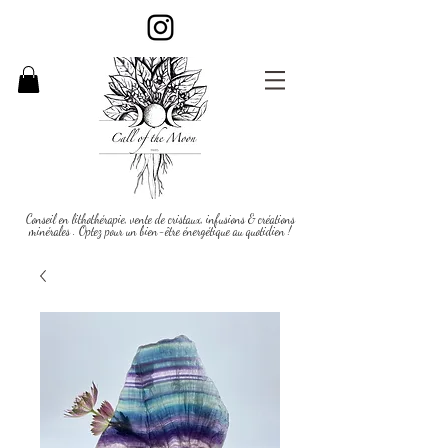
Conseil en lithothérapie, vente de cristaux, infusions & créations
minérales . Optez pour un bien-être énergétique au quotidien !