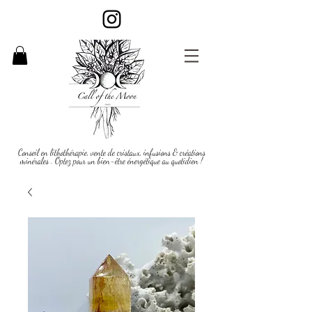
Conseil en lithothérapie, vente de cristaux, infusions & créations
minérales . Optez pour un bien-être énergétique au quotidien !