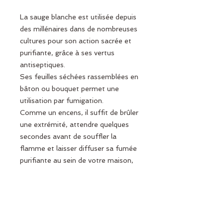
La sauge blanche est utilisée depuis
des millénaires dans de nombreuses
cultures pour son action sacrée et
purifiante, grâce à ses vertus
antiseptiques.
Ses feuilles séchées rassemblées en
bâton ou bouquet permet une
utilisation par fumigation.
Comme un encens, il suffit de brûler
une extrémité, attendre quelques
secondes avant de souffler la
flamme et laisser diffuser sa fumée
purifiante au sein de votre maison,
mais aussi sur vos pierres et bijoux,
afin de les débarasser de toute
vibration négative qui aurait pu s'y
accumuler.