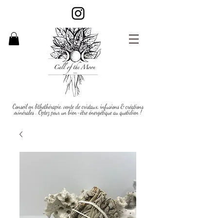
Conseil en lithothérapie, vente de cristaux, infusions & créations
minérales . Optez pour un bien-être énergétique au quotidien !