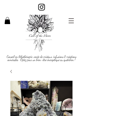
Conseil en lithothérapie, vente de cristaux, infusions & créations
minérales . Optez pour un bien-être énergétique au quotidien !