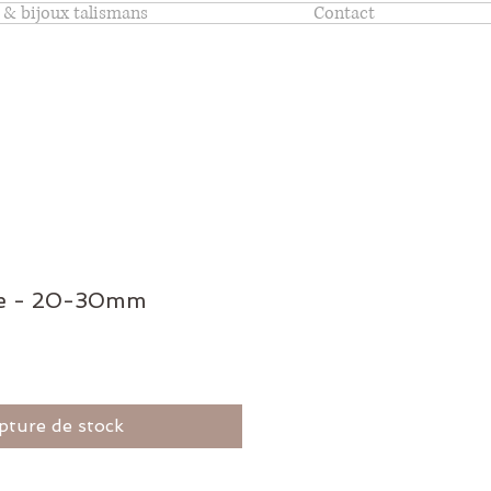
 & bijoux talismans
Contact
ne - 20-30mm
pture de stock