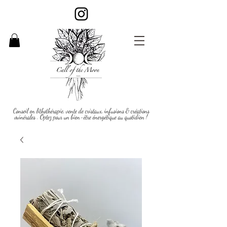
Conseil en lithothérapie, vente de cristaux, infusions & créations
minérales . Optez pour un bien-être énergétique au quotidien !