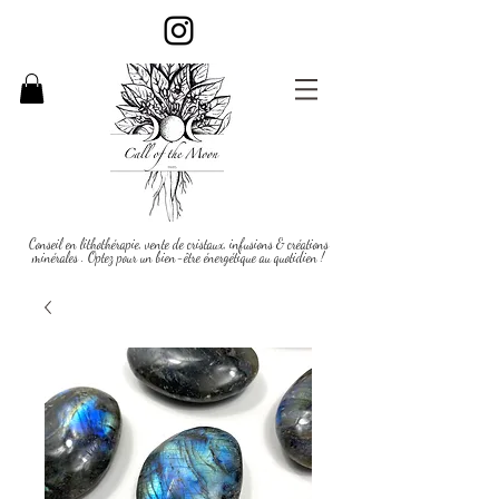
Conseil en lithothérapie, vente de cristaux, infusions & créations
minérales . Optez pour un bien-être énergétique au quotidien !