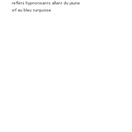
reflets hypnotisants allant du jaune
vif au bleu turquoise.
Conseil :
_ A porter sur soi pour la protection
_ A poser sur sur le bureau ou dans
la salle de soin pour les thérapeutes
***
Chaque pierre est évidemment
unique, si vous voulez choisir votre
pierre au moment de la commande,
n'hésitez pas à m'envoyer un
message pour effectuer un choix
sur photo du stock.