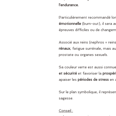
l'endurance.
Particulièrement recommandé lor
émotionnelle
(burn-out), il sera 
épreuves difficiles ou de changem
Associé aux reins (nephros = reins
rénaux
, fatigue surrénale, mais aus
prostate ou organes sexuels.
Sa couleur verte est aussi connu
et sécurité
et favoriser la
prospéri
apaiser les
périodes de stress
en 
Sur le plan symbolique, il représent
sagesse.
Conseil :