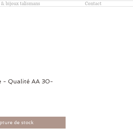
 & bijoux talismans
Contact
e - Qualité AA 30-
pture de stock