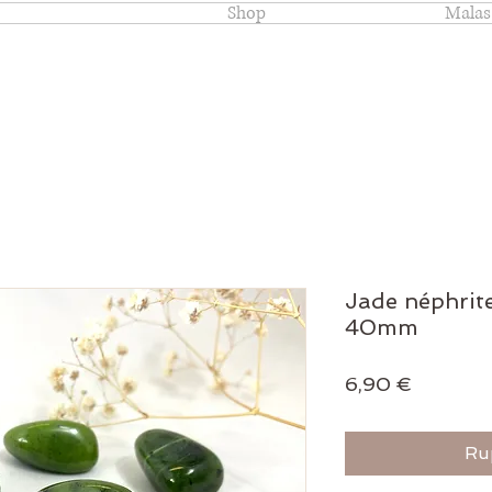
Shop
Malas
Jade néphrit
40mm
Prix
6,90 €
Ru