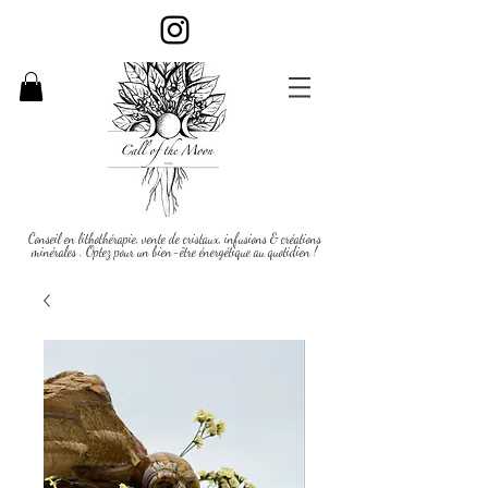
Conseil en lithothérapie, vente de cristaux, infusions & créations
minérales . Optez pour un bien-être énergétique au quotidien !