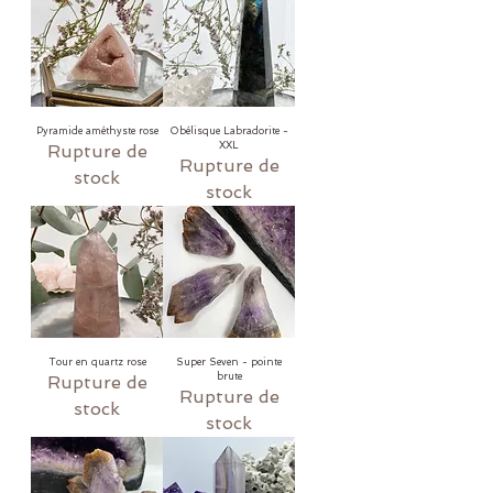
Pyramide améthyste rose
Obélisque Labradorite -
XXL
Rupture de
Rupture de
stock
stock
Tour en quartz rose
Super Seven - pointe
brute
Rupture de
Rupture de
stock
stock